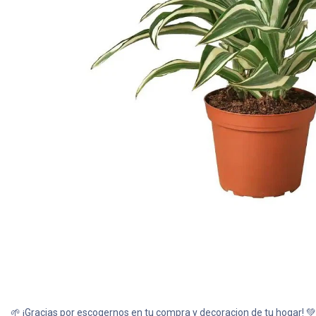
Todas nuestras imágenes son referenciales, tienen el ob
variedades de plantas y produ
🌱 ¡Gracias por escogernos en tu compra y decoracion de tu hogar! 💚