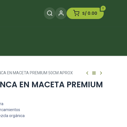
0
S/
0.00
Herramientas
Plaguicida
Otros
NCA EN MACETA PREMIUM 50CM APROX
NCA EN MACETA PREMIUM
ra
arcamientos
ezcla orgánica