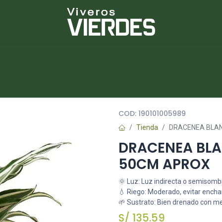
NUEVOS
lantas
Piedras
Macetas
Platos
COD:
190101005989
Tienda
DRACENEA BLA
DRACENEA BLA
50CM APROX
🌞 Luz: Luz indirecta o semisomb
💧 Riego: Moderado, evitar ench
🌱 Sustrato: Bien drenado con m
S/
135.59