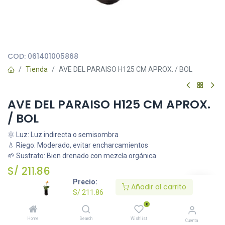
Todas nuestras imágenes son referenciales, tienen el objetivo
principal de identificar variedades de plantas y productos.
COD:
061401005868
Tienda
AVE DEL PARAISO H125 CM APROX. / BOL
AVE DEL PARAISO H125 CM APROX.
/ BOL
🌞 Luz: Luz indirecta o semisombra
💧 Riego: Moderado, evitar encharcamientos
🌱 Sustrato: Bien drenado con mezcla orgánica
S/
211.86
Precio:
Añadir al carrito
S/
211.86
Añadir al carrito
0
Home
Search
Wishlist
Cuenta