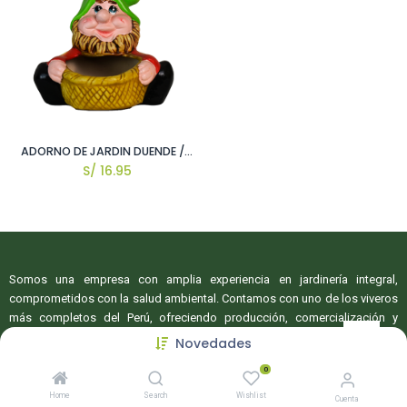
ADORNO DE JARDIN DUENDE / GEN #1
S/
16.95
Somos una empresa con amplia experiencia en jardinería integral,
comprometidos con la salud ambiental. Contamos con uno de los viveros
más completos del Perú, ofreciendo producción, comercialización y
servicios especializado para proyectos de jardinería y paisajismo.
Novedades
0
Home
Search
Wishlist
Cuenta