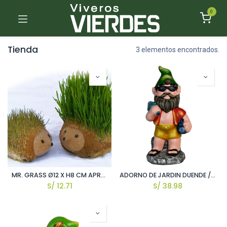
0
Tienda
3 elementos encontrados.
MR. GRASS Ø12 X H8 CM APROX.
ADORNO DE JARDIN DUENDE / GEN #6
S/
12.71
S/
38.98