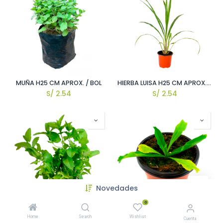
MUÑA H25 CM APROX. / BOL
HIERBA LUISA H25 CM APROX. / BOL
S/
2.54
S/
2.54
Novedades
0
MENTA LIMA H25 CM APROX. / BOL
SACHACULANTRO H25 CM APROX. / BOL
Home
Search
Wishlist
Cuenta