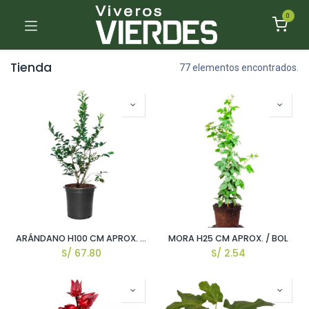
0
Tienda
77 elementos encontrados.
ARÁNDANO H100 CM APROX. / BOL
MORA H25 CM APROX. / BOL
S/
67.80
S/
2.54