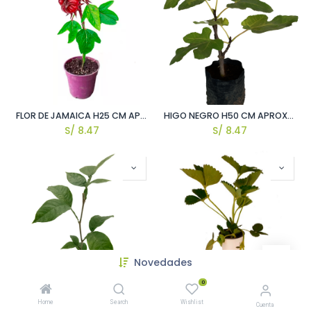
FLOR DE JAMAICA H25 CM APROX. / BOL
HIGO NEGRO H50 CM APROX. / BOL
S/
8.47
S/
8.47
Novedades
0
PACAY H25 CM APROX. / BOL
FRESA H50 CM APROX. / BOL
Home
Search
Wishlist
Cuenta