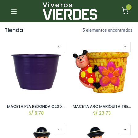
0
Tienda
5 elementos encontrados.
MACETA PLA REDONDA Ø20 X H14 CM
MACETA ARC MARIQUITA TREPADA EN MACETA H15 X ↕18 X W15 CM APROX.
S/
6.78
S/
23.73