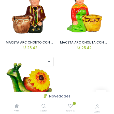
MACETA ARC CHOLITO CON MACETA H23 W13 X ↕16 X CM APROX.
MACETA ARC CHOLITA CON MACETA H23 X W13 X ↕16 CM APROX.
S/
25.42
S/
25.42
Novedades
0
MACETA ARC CARACOL H25 X W15 X ↕25 CM APROX.
Home
Search
Wishlist
Cuenta