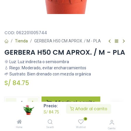
Todas nuestras imágenes son referenciales, tienen el objetivo
principal de identificar variedades de plantas y productos.
COD:
062201005744
Tienda
GERBERA H50 CM APROX. / M - PLA
GERBERA H50 CM APROX. / M - PLA
🌞 Luz: Luz indirecta o semisombra
💧 Riego: Moderado, evitar encharcamientos
🌱 Sustrato: Bien drenado con mezcla orgánica
S/
84.75
Añadir al carrito
Precio:
Añadir al carrito
S/
84.75
Agregar a la lista de deseos
0
Home
Search
Wishlist
Cuenta
Solicitar imágenes /información