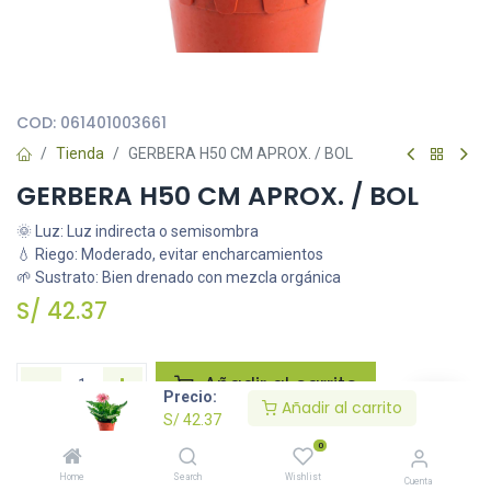
Todas nuestras imágenes son referenciales, tienen el objetivo
principal de identificar variedades de plantas y productos.
COD:
061401003661
Tienda
GERBERA H50 CM APROX. / BOL
GERBERA H50 CM APROX. / BOL
🌞 Luz: Luz indirecta o semisombra
💧 Riego: Moderado, evitar encharcamientos
🌱 Sustrato: Bien drenado con mezcla orgánica
S/
42.37
Añadir al carrito
Precio:
Añadir al carrito
S/
42.37
Agregar a la lista de deseos
0
Home
Search
Wishlist
Cuenta
Solicitar imágenes /información