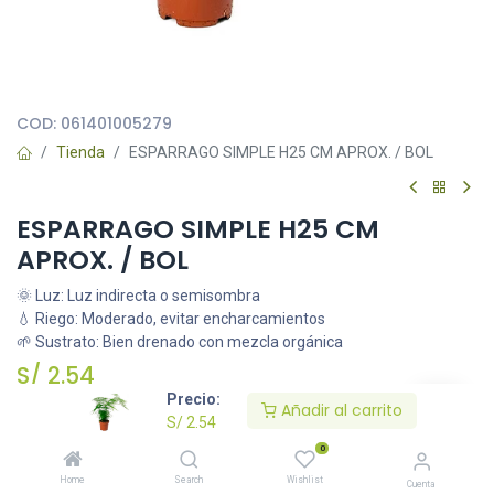
Todas nuestras imágenes son referenciales, tienen el objetivo
principal de identificar variedades de plantas y productos.
COD:
061401005279
Tienda
ESPARRAGO SIMPLE H25 CM APROX. / BOL
ESPARRAGO SIMPLE H25 CM
APROX. / BOL
🌞 Luz: Luz indirecta o semisombra
💧 Riego: Moderado, evitar encharcamientos
🌱 Sustrato: Bien drenado con mezcla orgánica
S/
2.54
Precio:
Añadir al carrito
S/
2.54
Añadir al carrito
0
Home
Search
Wishlist
Cuenta