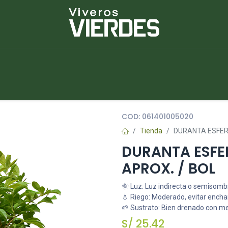
NUEVOS
lantas
Piedras
Macetas
Platos
COD:
061401005020
Tienda
DURANTA ESFERI
DURANTA ESFE
APROX. / BOL
🌞 Luz: Luz indirecta o semisomb
💧 Riego: Moderado, evitar ench
🌱 Sustrato: Bien drenado con m
S/
25.42