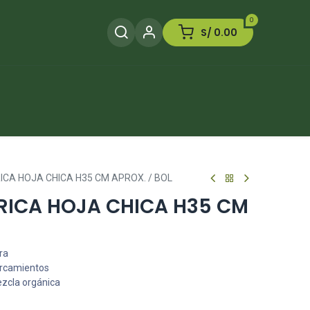
0
S/
0.00
Herramientas
Plaguicida
Otros
CA HOJA CHICA H35 CM APROX. / BOL
RICA HOJA CHICA H35 CM
ra
arcamientos
ezcla orgánica