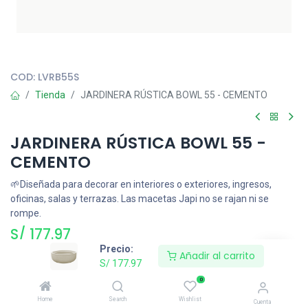
Todas nuestras imágenes son referenciales, tienen el objetivo
principal de identificar variedades de plantas y productos.
COD:
LVRB55S
Tienda
JARDINERA RÚSTICA BOWL 55 - CEMENTO
JARDINERA RÚSTICA BOWL 55 -
CEMENTO
🌱Diseñada para decorar en interiores o exteriores, ingresos,
oficinas, salas y terrazas. Las macetas Japi no se rajan ni se
rompe.
S/
177.97
Precio:
Añadir al carrito
S/
177.97
Añadir al carrito
0
Home
Search
Wishlist
Cuenta