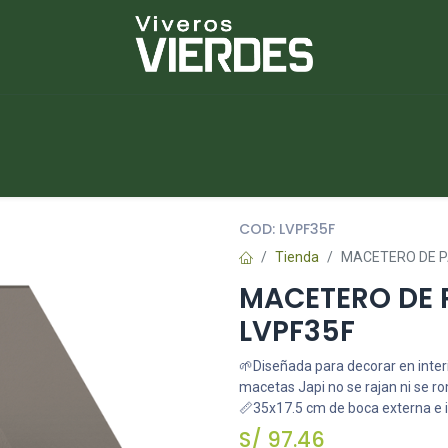
NUEVOS
lantas
Piedras
Macetas
Platos
COD:
LVPF35F
Tienda
MACETERO DE P
MACETERO DE 
LVPF35F
🌱Diseñada para decorar en interio
macetas Japi no se rajan ni se r
📏35x17.5 cm de boca externa e i
S/
97.46