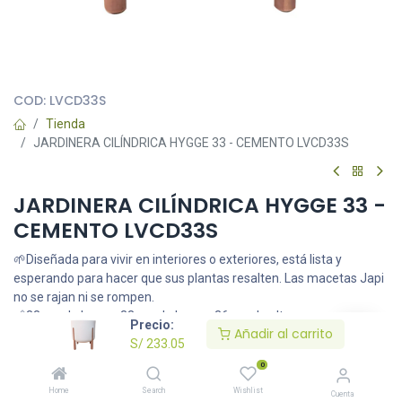
Todas nuestras imágenes son referenciales, tienen el objetivo
principal de identificar variedades de plantas y productos.
COD:
LVCD33S
Tienda
JARDINERA CILÍNDRICA HYGGE 33 - CEMENTO LVCD33S
JARDINERA CILÍNDRICA HYGGE 33 -
CEMENTO LVCD33S
🌱Diseñada para vivir en interiores o exteriores, está lista y
esperando para hacer que sus plantas resalten. Las macetas Japi
no se rajan ni se rompen.
📏33 cm de boca x 33 cm de base x 36 cm de altura
Precio:
Añadir al carrito
S/
233.05
S/
233.05
0
Home
Search
Wishlist
Cuenta