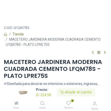
Todas nuestras imágenes son referenciales, tienen el objetivo
principal de identificar variedades de plantas y productos.
COD:
LFQM78S
Tienda
MACETERO JARDINERA MODERNA CUADRADA CEMENTO
LFQM78S - PLATO LPRE75S
MACETERO JARDINERA MODERNA
CUADRADA CEMENTO LFQM78S -
PLATO LPRE75S
🌱Diseñada para decorar en interiores o exteriores, ingresos,
oficinas, salas y terrazas. Las macetas Japi no se rajan ni se
Precio:
Añadir al carrito
rompe.
S/
224.58
📏28x30 cm de boca externa, 74x26 cm boca interna , 25 cm de
0
altura
Home
Search
Wishlist
Cuenta