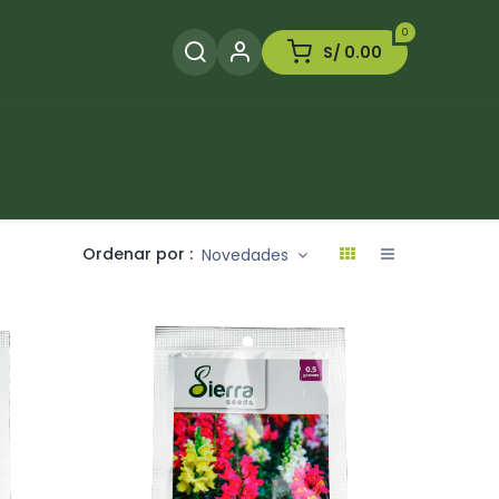
0
S/
0.00
Herramientas
Plaguicida
Otros
Ordenar por :
Novedades