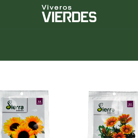
NUEVOS
lantas
Piedras
Macetas
Platos