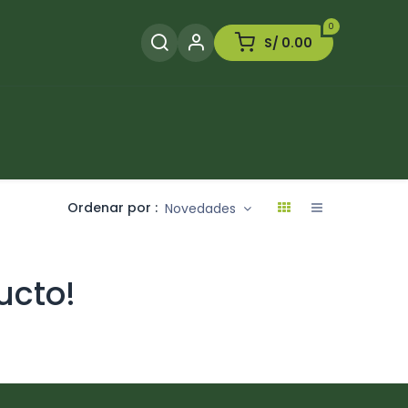
0
S/
0.00
Herramientas
Plaguicida
Otros
Ordenar por :
Novedades
ucto!