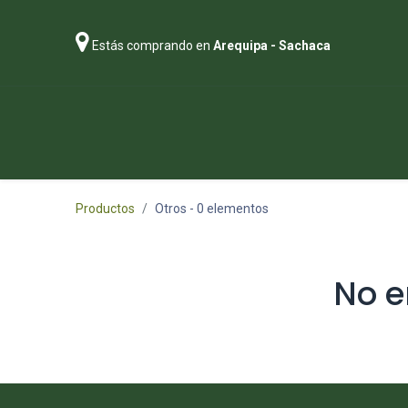
Estás comprando en
Arequipa - Sachaca
Regalos
Abonos
Sustratos
P
Productos
Otros
- 0 elementos
No e