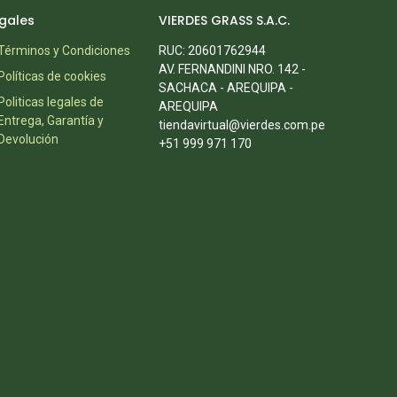
gales
VIERDES GRASS S.A.C.
Términos y Condiciones
RUC: 20601762944
AV. FERNANDINI NRO. 142 -
Políticas de cookies
SACHACA - AREQUIPA -
Politicas legales de
AREQUIPA
Entrega, Garantía y
tiendavirtual@vierdes.com.pe
Devolución
+51 999 971 170