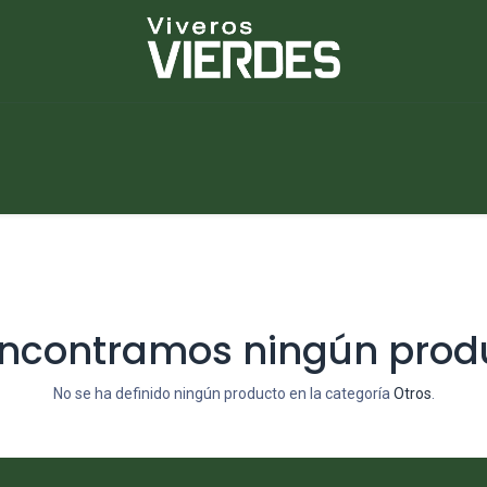
NUEVOS
lantas
Piedras
Macetas
Platos
ncontramos ningún prod
No se ha definido ningún producto en la categoría
Otros
.