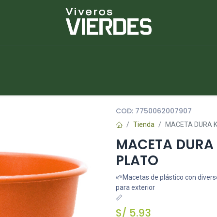
NUEVOS
lantas
Piedras
Macetas
Platos
COD:
7750062007907
Tienda
MACETA DURA K
MACETA DURA 
PLATO
🌱Macetas de plástico con diverso
para exterior
📏
S/
5.93