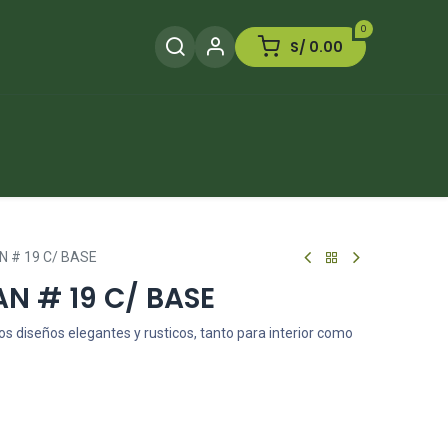
0
S/
0.00
Herramientas
Plaguicida
Otros
 # 19 C/ BASE
N # 19 C/ BASE
s diseños elegantes y rusticos, tanto para interior como