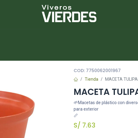
NUEVOS
lantas
Piedras
Macetas
Platos
COD:
7750062001967
Tienda
MACETA TULIPAN
MACETA TULIPA
🌱Macetas de plástico con diverso
para exterior
📏
S/
7.63