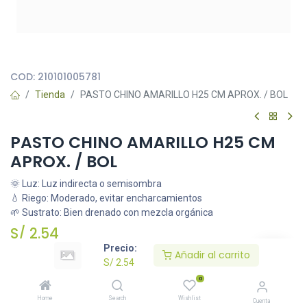
Todas nuestras imágenes son referenciales, tienen el objetivo
principal de identificar variedades de plantas y productos.
COD:
210101005781
Tienda
PASTO CHINO AMARILLO H25 CM APROX. / BOL
PASTO CHINO AMARILLO H25 CM
APROX. / BOL
🌞 Luz: Luz indirecta o semisombra
💧 Riego: Moderado, evitar encharcamientos
🌱 Sustrato: Bien drenado con mezcla orgánica
S/
2.54
Precio:
Añadir al carrito
S/
2.54
Añadir al carrito
0
Home
Search
Wishlist
Cuenta