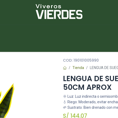
NUEVOS
lantas
Piedras
Macetas
Platos
COD:
190101005990
Tienda
LENGUA DE SUE
LENGUA DE SU
50CM APROX
🌞 Luz: Luz indirecta o semisomb
💧 Riego: Moderado, evitar ench
🌱 Sustrato: Bien drenado con m
S/
144.07