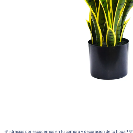
Todas nuestras imágenes son referenciales, tienen el ob
variedades de plantas y produ
🌱 ¡Gracias por escogernos en tu compra y decoracion de tu hogar! 💚