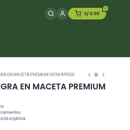
0
S/
0.00
Herramientas
Plaguicida
Otros
GRA EN MACETA PREMIUM 50CM APROX
EGRA EN MACETA PREMIUM
ra
arcamientos
ezcla orgánica