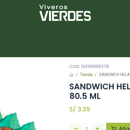
NUEVOS
lantas
Piedras
Macetas
Platos
COD:
130101005378
Tienda
SANDWICH HELAD
SANDWICH HEL
80.5 ML
S/
3.39
Añadi