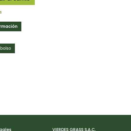
s
ormación
mbolso
gales
VIERDES GRASS S.A.C.