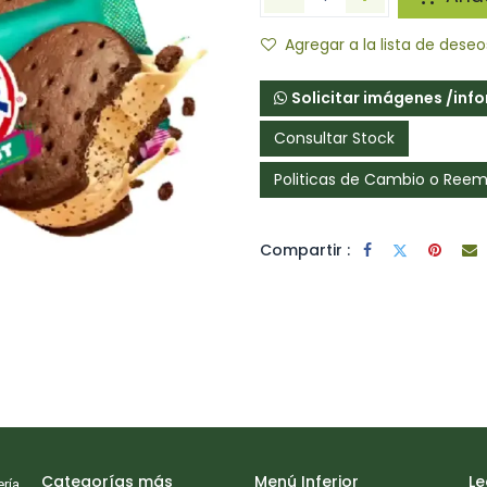
Agregar a la lista de deseo
Solicitar imágenes /inf
Consultar Stock
Politicas de Cambio o Ree
Compartir :
jetivo principal de identificar
ctos.
Categorías más
Menú Inferior
Le
ría