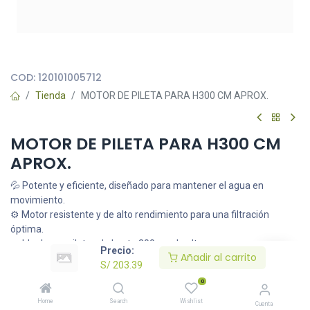
Todas nuestras imágenes son referenciales, tienen el objetivo
principal de identificar variedades de plantas y productos.
COD:
120101005712
Tienda
MOTOR DE PILETA PARA H300 CM APROX.
MOTOR DE PILETA PARA H300 CM
APROX.
💦 Potente y eficiente, diseñado para mantener el agua en
movimiento.
⚙️ Motor resistente y de alto rendimiento para una filtración
óptima.
🌊 Ideal para piletas de hasta 300 cm de altura.
Precio:
Añadir al carrito
S/
203.39
S/
203.39
0
Home
Search
Wishlist
Cuenta