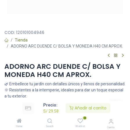
Todas nuestras imágenes son referenciales, tienen el objetivo
principal de identificar variedades de plantas y productos.
COD:
120101004946
Tienda
ADORNO ARC DUENDE C/ BOLSA Y MONEDA H40 CM APROX.
ADORNO ARC DUENDE C/ BOLSA Y
MONEDA H40 CM APROX.
🌿 Embellece tu jardín con detalles únicos y llenos de personalidad.
🌞 Resistentes a la intemperie, ideales para dar un toque especial
a tu exterior.
S/
29.58
Precio:
Añadir al carrito
S/
29.58
0
Añadir al carrito
Home
Search
Wishlist
Cuenta