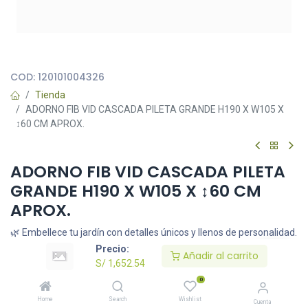
Todas nuestras imágenes son referenciales, tienen el objetivo
principal de identificar variedades de plantas y productos.
COD:
120101004326
Tienda
ADORNO FIB VID CASCADA PILETA GRANDE H190 X W105 X
↕60 CM APROX.
ADORNO FIB VID CASCADA PILETA
GRANDE H190 X W105 X ↕60 CM
APROX.
🌿 Embellece tu jardín con detalles únicos y llenos de personalidad.
🌞 Resistentes a la intemperie, ideales para dar un toque especial
Precio:
Añadir al carrito
a tu exterior.
S/
1,652.54
S/
1,652.54
0
Home
Search
Wishlist
Cuenta