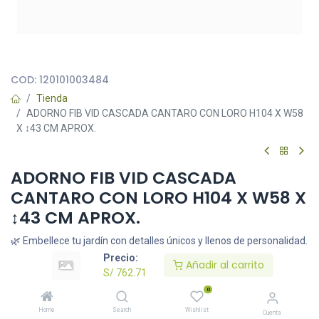
Todas nuestras imágenes son referenciales, tienen el objetivo
principal de identificar variedades de plantas y productos.
COD:
120101003484
Tienda
ADORNO FIB VID CASCADA CANTARO CON LORO H104 X W58
X ↕43 CM APROX.
ADORNO FIB VID CASCADA
CANTARO CON LORO H104 X W58 X
↕43 CM APROX.
🌿 Embellece tu jardín con detalles únicos y llenos de personalidad.
🌞 Resistentes a la intemperie, ideales para dar un toque especial
Precio:
Añadir al carrito
a tu exterior.
S/
762.71
S/
762.71
0
Home
Search
Wishlist
Cuenta