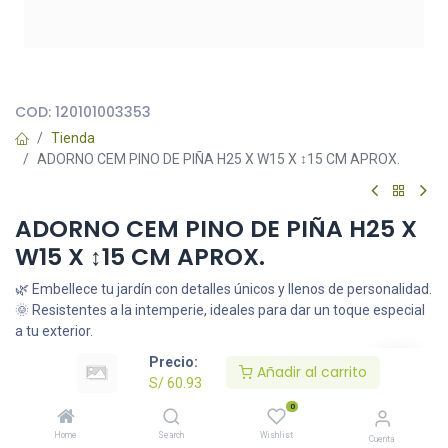
Todas nuestras imágenes son referenciales, tienen el objetivo
principal de identificar variedades de plantas y productos.
COD:
120101003353
Tienda
ADORNO CEM PINO DE PIÑA H25 X W15 X ↕15 CM APROX.
ADORNO CEM PINO DE PIÑA H25 X
W15 X ↕15 CM APROX.
🌿 Embellece tu jardín con detalles únicos y llenos de personalidad.
🌞 Resistentes a la intemperie, ideales para dar un toque especial
a tu exterior.
S/
60.93
Precio:
Añadir al carrito
S/
60.93
0
Añadir al carrito
Home
Search
Wishlist
Cuenta