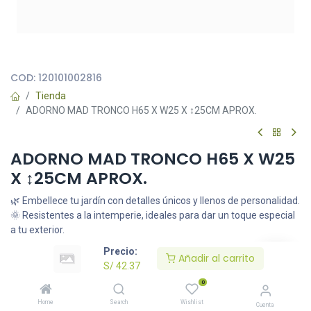
Todas nuestras imágenes son referenciales, tienen el objetivo
principal de identificar variedades de plantas y productos.
COD:
120101002816
Tienda
ADORNO MAD TRONCO H65 X W25 X ↕25CM APROX.
ADORNO MAD TRONCO H65 X W25
X ↕25CM APROX.
🌿 Embellece tu jardín con detalles únicos y llenos de personalidad.
🌞 Resistentes a la intemperie, ideales para dar un toque especial
a tu exterior.
S/
42.37
Precio:
Añadir al carrito
S/
42.37
0
Añadir al carrito
Home
Search
Wishlist
Cuenta