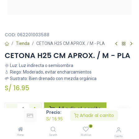
Todas nuestras imágenes son referenciales, tienen el objetivo
principal de identificar variedades de plantas y productos.
COD:
062201003588
Tienda
CETONA H25 CM APROX. / M - PLA
CETONA H25 CM APROX. / M - PLA
🌞 Luz: Luz indirecta o semisombra
💧 Riego: Moderado, evitar encharcamientos
🌱 Sustrato: Bien drenado con mezcla orgánica
S/
16.95
Añadir al carrito
Precio:
Añadir al carrito
S/
16.95
Agregar a la lista de deseos
0
Home
Search
Wishlist
Cuenta
Solicitar imágenes /información