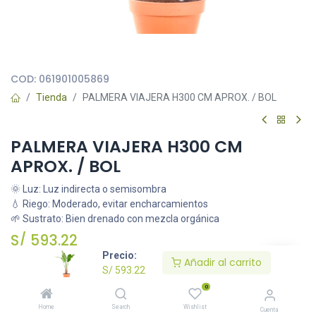
Todas nuestras imágenes son referenciales, tienen el objetivo
principal de identificar variedades de plantas y productos.
COD:
061901005869
Tienda
PALMERA VIAJERA H300 CM APROX. / BOL
PALMERA VIAJERA H300 CM
APROX. / BOL
🌞 Luz: Luz indirecta o semisombra
💧 Riego: Moderado, evitar encharcamientos
🌱 Sustrato: Bien drenado con mezcla orgánica
S/
593.22
Precio:
Añadir al carrito
S/
593.22
Añadir al carrito
0
Home
Search
Wishlist
Cuenta