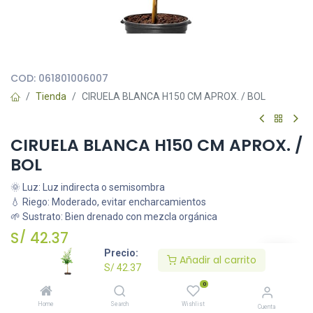
Todas nuestras imágenes son referenciales, tienen el objetivo
principal de identificar variedades de plantas y productos.
COD:
061801006007
Tienda
CIRUELA BLANCA H150 CM APROX. / BOL
CIRUELA BLANCA H150 CM APROX. /
BOL
🌞 Luz: Luz indirecta o semisombra
💧 Riego: Moderado, evitar encharcamientos
🌱 Sustrato: Bien drenado con mezcla orgánica
S/
42.37
Precio:
Añadir al carrito
S/
42.37
Añadir al carrito
0
Home
Search
Wishlist
Cuenta