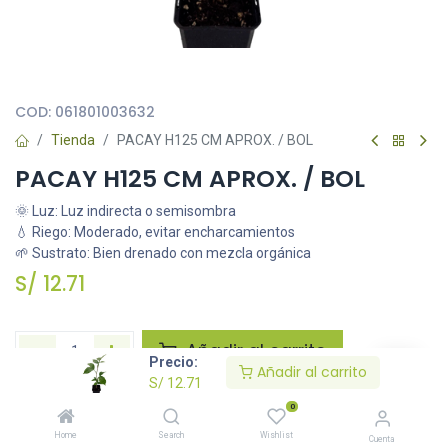
Todas nuestras imágenes son referenciales, tienen el objetivo
principal de identificar variedades de plantas y productos.
COD:
061801003632
Tienda
PACAY H125 CM APROX. / BOL
PACAY H125 CM APROX. / BOL
🌞 Luz: Luz indirecta o semisombra
💧 Riego: Moderado, evitar encharcamientos
🌱 Sustrato: Bien drenado con mezcla orgánica
S/
12.71
Añadir al carrito
Precio:
Añadir al carrito
S/
12.71
Agregar a la lista de deseos
0
Home
Search
Wishlist
Cuenta
Solicitar imágenes /información