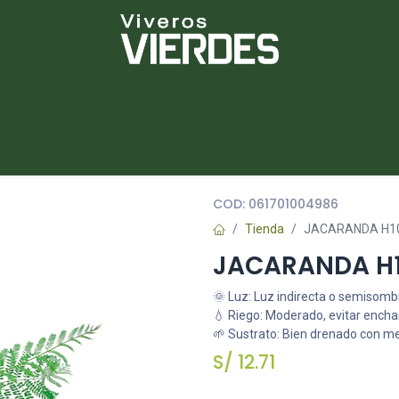
NUEVOS
lantas
Piedras
Macetas
Platos
COD:
061701004986
Tienda
JACARANDA H10
JACARANDA H1
🌞 Luz: Luz indirecta o semisomb
💧 Riego: Moderado, evitar ench
🌱 Sustrato: Bien drenado con m
S/
12.71