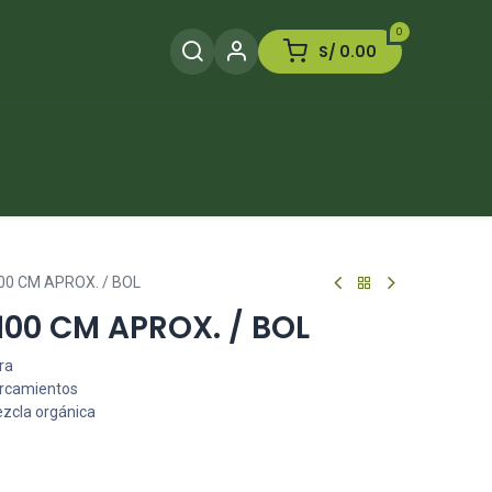
0
S/
0.00
Herramientas
Plaguicida
Otros
0 CM APROX. / BOL
00 CM APROX. / BOL
ra
arcamientos
ezcla orgánica