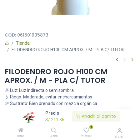
Todas nuestras imágenes son referenciales, tienen el objetivo
principal de identificar variedades de plantas y productos.
COD:
061501005873
Tienda
FILODENDRO ROJO H100 CM APROX. / M - PLA C/ TUTOR
FILODENDRO ROJO H100 CM
APROX. / M - PLA C/ TUTOR
🌞 Luz: Luz indirecta o semisombra
💧 Riego: Moderado, evitar encharcamientos
🌱 Sustrato: Bien drenado con mezcla orgánica
S/
211.86
Precio:
Añadir al carrito
S/
211.86
0
Añadir al carrito
Home
Search
Wishlist
Cuenta