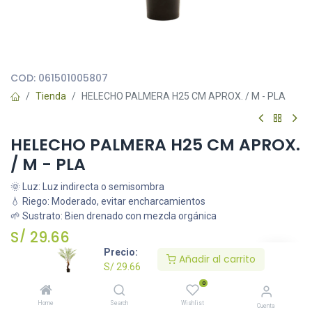
Todas nuestras imágenes son referenciales, tienen el objetivo
principal de identificar variedades de plantas y productos.
COD:
061501005807
Tienda
HELECHO PALMERA H25 CM APROX. / M - PLA
HELECHO PALMERA H25 CM APROX.
/ M - PLA
🌞 Luz: Luz indirecta o semisombra
💧 Riego: Moderado, evitar encharcamientos
🌱 Sustrato: Bien drenado con mezcla orgánica
S/
29.66
Precio:
Añadir al carrito
S/
29.66
Añadir al carrito
0
Home
Search
Wishlist
Cuenta