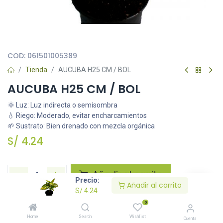
Todas nuestras imágenes son referenciales, tienen el objetivo
principal de identificar variedades de plantas y productos.
COD:
061501005389
Tienda
AUCUBA H25 CM / BOL
AUCUBA H25 CM / BOL
🌞 Luz: Luz indirecta o semisombra
💧 Riego: Moderado, evitar encharcamientos
🌱 Sustrato: Bien drenado con mezcla orgánica
S/
4.24
Añadir al carrito
Precio:
Añadir al carrito
S/
4.24
Agregar a la lista de deseos
0
Home
Search
Wishlist
Cuenta
Solicitar imágenes /información