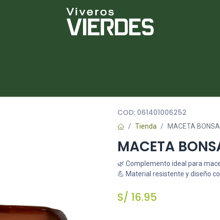
NUEVOS
lantas
Piedras
Macetas
Platos
COD:
061401006252
Tienda
MACETA BONSAI
MACETA BONSAI
🌿 Complemento ideal para maceta
💪 Material resistente y diseño c
S/
16.95