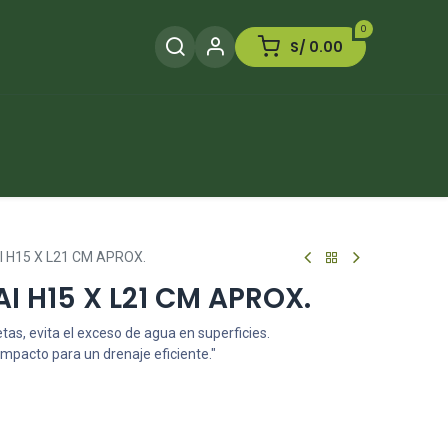
0
S/
0.00
Herramientas
Plaguicida
Otros
 H15 X L21 CM APROX.
 H15 X L21 CM APROX.
s, evita el exceso de agua en superficies.
ompacto para un drenaje eficiente."