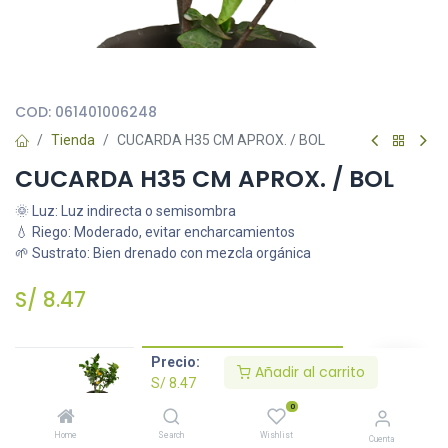
Todas nuestras imágenes son referenciales, tienen el objetivo
principal de identificar variedades de plantas y productos.
COD:
061401006248
Tienda
CUCARDA H35 CM APROX. / BOL
CUCARDA H35 CM APROX. / BOL
🌞 Luz: Luz indirecta o semisombra
💧 Riego: Moderado, evitar encharcamientos
🌱 Sustrato: Bien drenado con mezcla orgánica
S/
8.47
Precio:
Añadir al carrito
Añadir al carrito
S/
8.47
0
Agregar a la lista de deseos
Home
Search
Wishlist
Cuenta