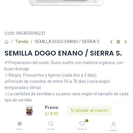
Todas nuestras imágenes son referenciales, tienen el objetivo
principal de identificar variedades de plantas y productos.
COD:
061401006221
Tienda
SEMILLA DOGO ENANO / SIERRA S.
SEMILLA DOGO ENANO / SIERRA S.
🌱Preparacion del suelo: Suelo suelto con materia orgánica, con
buen drenaje
💧Riegos: Frecuentes y ligeros (cada dos a 3 dias)
🌿Periodo de cosecha: de entre 50 a 70 dias (varia según
temporada y clima)
⚠La cantidad de semillas y su peso varia según el tamaño de cada
tipo de semilla
Precio:
🌱Preparacion del suelo: Suelo suelto con materia orgánica, con
Añadir al carrito
S/
8.00
buen drenaje
💧Riegos: Frecuentes y ligeros (cada dos a 3 dias)
0
🌿Periodo de cosecha: de entre 50 a 70 dias (varia según
Home
Search
Wishlist
Cuenta