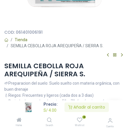
Todas nuestras imágenes son referenciales, tienen el objetivo
principal de identificar variedades de plantas y productos.
COD:
061401006191
Tienda
SEMILLA CEBOLLA ROJA AREQUIPEÑA / SIERRA S.
SEMILLA CEBOLLA ROJA
AREQUIPEÑA / SIERRA S.
🌱Preparacion del suelo: Suelo suelto con materia orgánica, con
buen drenaje
💧Riegos: Frecuentes y ligeros (cada dos a 3 dias)
🌿Periodo de cosecha: de entre 50 a 70 dias (varia según
Precio:
Añadir al carrito
temporada y clima)
S/
4.00
⚠La cantidad de semillas y su peso varia según el tamaño de cada
0
tipo de semilla
Home
Search
Wishlist
Cuenta
🌱Preparacion del suelo: Suelo suelto con materia orgánica, con