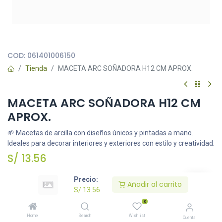
Todas nuestras imágenes son referenciales, tienen el objetivo
principal de identificar variedades de plantas y productos.
COD:
061401006150
Tienda
MACETA ARC SOÑADORA H12 CM APROX.
MACETA ARC SOÑADORA H12 CM
APROX.
🌱 Macetas de arcilla con diseños únicos y pintadas a mano.
Ideales para decorar interiores y exteriores con estilo y creatividad.
S/
13.56
Precio:
Añadir al carrito
S/
13.56
Añadir al carrito
0
Agregar a la lista de deseos
Home
Search
Wishlist
Cuenta