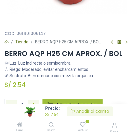
Todas nuestras imágenes son referenciales, tienen el objetivo
principal de identificar variedades de plantas y productos.
COD:
061401006147
Tienda
BERRO AQP H25 CM APROX. / BOL
BERRO AQP H25 CM APROX. / BOL
🌞 Luz: Luz indirecta o semisombra
💧 Riego: Moderado, evitar encharcamientos
🌱 Sustrato: Bien drenado con mezcla orgánica
S/
2.54
Añadir al carrito
Precio:
Añadir al carrito
S/
2.54
Agregar a la lista de deseos
0
Home
Search
Wishlist
Cuenta
Solicitar imágenes /información