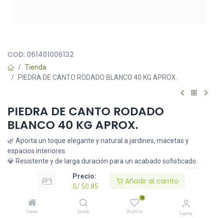
Todas nuestras imágenes son referenciales, tienen el objetivo
principal de identificar variedades de plantas y productos.
COD:
061401006132
Tienda
PIEDRA DE CANTO RODADO BLANCO 40 KG APROX.
PIEDRA DE CANTO RODADO
BLANCO 40 KG APROX.
🌿 Aporta un toque elegante y natural a jardines, macetas y
espacios interiores.
💎 Resistente y de larga duración para un acabado sofisticado.
S/
50.85
Precio:
Añadir al carrito
S/
50.85
0
Añadir al carrito
Home
Search
Wishlist
Cuenta