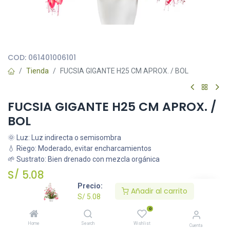
Todas nuestras imágenes son referenciales, tienen el objetivo
principal de identificar variedades de plantas y productos.
COD:
061401006101
Tienda
FUCSIA GIGANTE H25 CM APROX. / BOL
FUCSIA GIGANTE H25 CM APROX. /
BOL
🌞 Luz: Luz indirecta o semisombra
💧 Riego: Moderado, evitar encharcamientos
🌱 Sustrato: Bien drenado con mezcla orgánica
S/
5.08
Precio:
Añadir al carrito
S/
5.08
Añadir al carrito
0
Home
Search
Wishlist
Cuenta