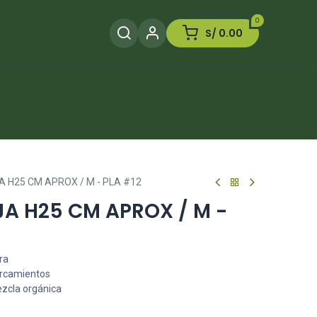
0
S/
0.00
Herramientas
Plaguicida
Otros
 H25 CM APROX / M - PLA #12
A H25 CM APROX / M -
ra
arcamientos
ezcla orgánica