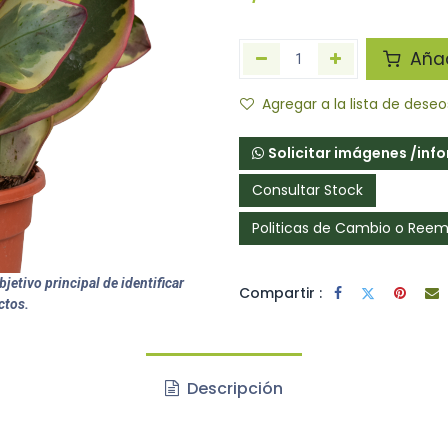
Añadi
Agregar a la lista de deseo
Solicitar imágenes /inf
Consultar Stock
Politicas de Cambio o Ree
jetivo principal de identificar
Compartir :
ctos.
Descripción