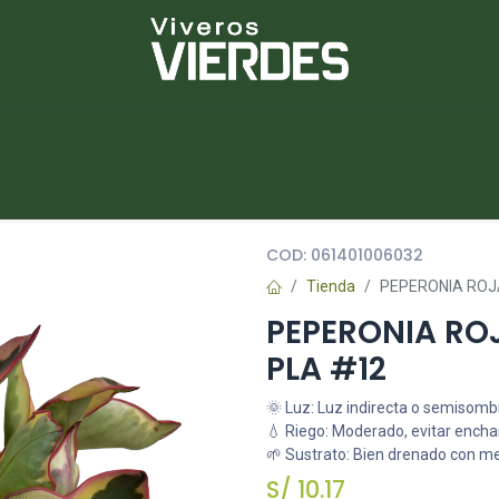
NUEVOS
lantas
Piedras
Macetas
Platos
COD:
061401006032
Tienda
PEPERONIA ROJA
PEPERONIA ROJ
PLA #12
🌞 Luz: Luz indirecta o semisomb
💧 Riego: Moderado, evitar ench
🌱 Sustrato: Bien drenado con m
S/
10.17