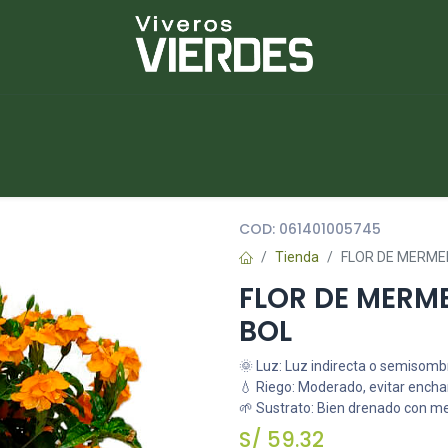
NUEVOS
lantas
Piedras
Macetas
Platos
COD:
061401005745
Tienda
FLOR DE MERME
FLOR DE MERME
BOL
🌞 Luz: Luz indirecta o semisomb
💧 Riego: Moderado, evitar ench
🌱 Sustrato: Bien drenado con m
S/
59.32