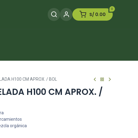
0
S/
0.00
Herramientas
Plaguicida
Otros
LADA H100 CM APROX. / BOL
LADA H100 CM APROX. /
ra
arcamientos
ezcla orgánica