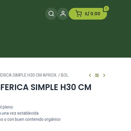
0
S/
0.00
Herramientas
Plaguicida
Otros
ERICA SIMPLE H30 CM APROX. / BOL
FERICA SIMPLE H30 CM
ol pleno
a una vez establecida
so o con buen contenido orgánico