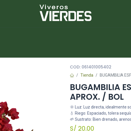
NUEVOS
lantas
Piedras
Macetas
Platos
COD:
061401005402
Tienda
BUGAMBILIA ESF
BUGAMBILIA ES
APROX. / BOL
🌞 Luz: Luz directa, idealmente s
💧 Riego: Espaciado, tolera sequí
🌱 Sustrato: Bien drenado, areno
S/
20.00