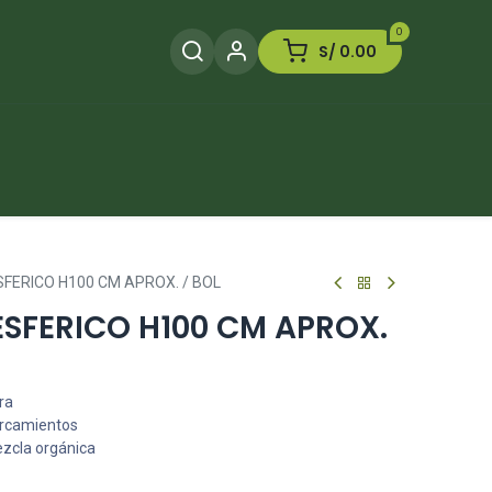
0
S/
0.00
Herramientas
Plaguicida
Otros
SFERICO H100 CM APROX. / BOL
ESFERICO H100 CM APROX.
ra
arcamientos
ezcla orgánica