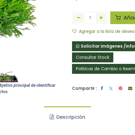
Añadi
Agregar a la lista de deseo
Solicitar imágenes /inf
Consultar Stock
Politicas de Cambio o Ree
jetivo principal de identificar
Compartir :
ctos.
Descripción