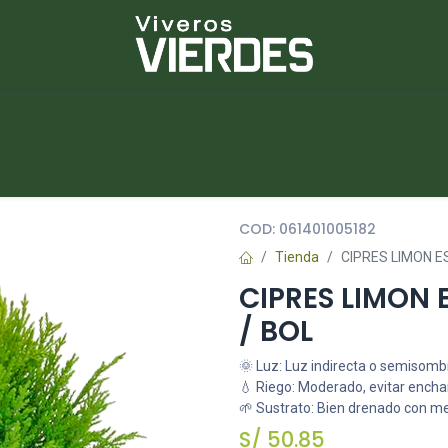
NUEVOS
lantas
Piedras
Macetas
Platos
COD:
061401005182
Tienda
CIPRES LIMON E
CIPRES LIMON 
/ BOL
🌞 Luz: Luz indirecta o semisomb
💧 Riego: Moderado, evitar ench
🌱 Sustrato: Bien drenado con m
S/
50.85