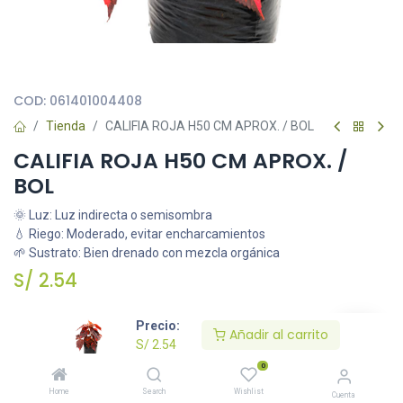
Todas nuestras imágenes son referenciales, tienen el objetivo
principal de identificar variedades de plantas y productos.
COD:
061401004408
Tienda
CALIFIA ROJA H50 CM APROX. / BOL
CALIFIA ROJA H50 CM APROX. /
BOL
🌞 Luz: Luz indirecta o semisombra
💧 Riego: Moderado, evitar encharcamientos
🌱 Sustrato: Bien drenado con mezcla orgánica
S/
2.54
Precio:
Añadir al carrito
Añadir al carrito
S/
2.54
0
Agregar a la lista de deseos
Home
Search
Wishlist
Cuenta