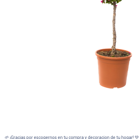
Todas nuestras imágenes son referenciales, tienen el ob
variedades de plantas y produ
🌱 ¡Gracias por escogernos en tu compra y decoracion de tu hogar! 💚