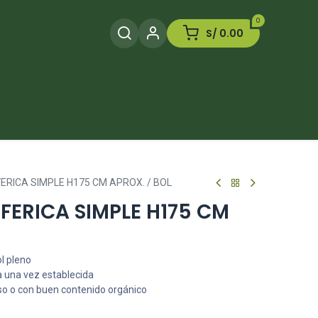
0
S/
0.00
Herramientas
Plaguicida
Otros
ERICA SIMPLE H175 CM APROX. / BOL
FERICA SIMPLE H175 CM
ol pleno
a una vez establecida
so o con buen contenido orgánico