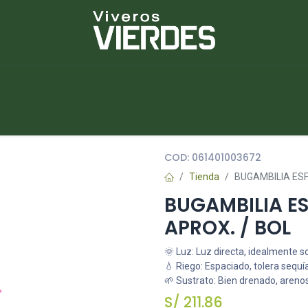
NUEVOS
lantas
Piedras
Macetas
Platos
COD:
061401003672
Tienda
BUGAMBILIA ESF
BUGAMBILIA ES
APROX. / BOL
🌞 Luz: Luz directa, idealmente s
💧 Riego: Espaciado, tolera sequí
🌱 Sustrato: Bien drenado, areno
S/
211.86