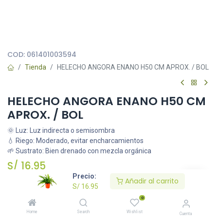
Todas nuestras imágenes son referenciales, tienen el objetivo
principal de identificar variedades de plantas y productos.
COD:
061401003594
Tienda
HELECHO ANGORA ENANO H50 CM APROX. / BOL
HELECHO ANGORA ENANO H50 CM
APROX. / BOL
🌞 Luz: Luz indirecta o semisombra
💧 Riego: Moderado, evitar encharcamientos
🌱 Sustrato: Bien drenado con mezcla orgánica
S/
16.95
Precio:
Añadir al carrito
S/
16.95
Añadir al carrito
0
Home
Search
Wishlist
Cuenta